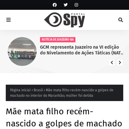
NOTÍCIA DE JUAZEIRO-BA
GCM representa Juazeiro na VI edição
do Nivelamento de Ações Táticas (NAT-
ROMU), em Cabo de Santo Agostinho
(PE)
Página inicial
Brasil
Mãe mata filho recém-nascido a golpes de
machado no interior do Maranhão; mulher foi detida
Mãe mata filho recém-
nascido a golpes de machado