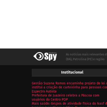
As notícias mais relevantes d
(BA), Petrolina (PE) e região
Institucional
Gestão Suzana Ramos encaminha projeto de lei 
institui a criação de carteirinha para pessoas c
Espectro Autista
Prefeitura de Juazeiro celebra a Páscoa com
usuários do Centro POP
Mais saúde: Grupos de atividade física do Nasf 