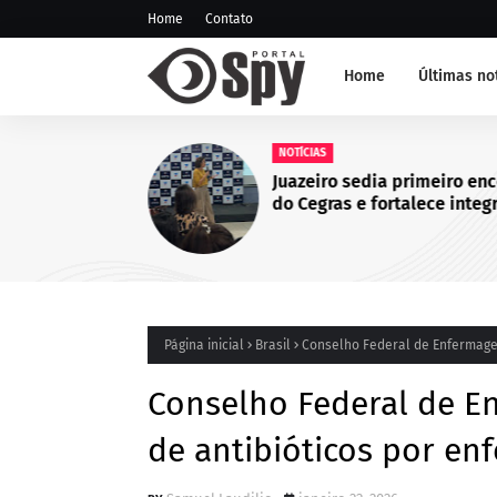
Home
Contato
Home
Últimas no
NOTÍCIAS
Juazeiro sedia primeiro en
do Cegras e fortalece integ
da saúde na Macrorregião 
da Bahia
Página inicial
Brasil
Conselho Federal de Enfermagem
Conselho Federal de E
de antibióticos por en