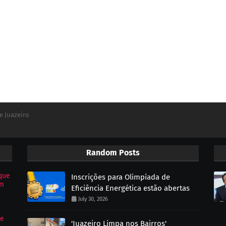
e Juazeiro
Random Posts
que
Inscrições para Olimpíada de
om
Eficiência Energética estão abertas
July 30, 2026
de
'Juazeiro Limpa nos Bairros'