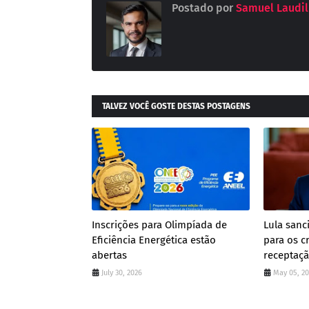
Postado por
Samuel Laudil
TALVEZ VOCÊ GOSTE DESTAS POSTAGENS
Inscrições para Olimpíada de
Lula san
Eficiência Energética estão
para os c
abertas
receptaç
July 30, 2026
May 05, 2