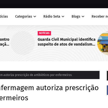
tícias
Categorias
Rádio Seta
Blogs
Receber n
NOTÍCIAS
contro
Guarda Civil Municipal identifica
ração
suspeito de atos de vandalismo
Norte
no Centro de Juazeiro, BA
 autoriza prescrição de antibióticos por enfermeiros
nfermagem autoriza prescrição
fermeiros