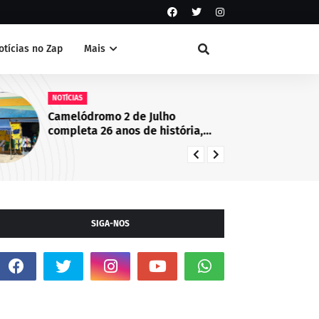
otícias no Zap
Mais
NOTÍCIAS
NO
Camelódromo 2 de Julho
Fo
completa 26 anos de história,
fo
empreendedorismo e
Mu
desenvolvimento econômico em
Juazeiro, BA
SIGA-NOS