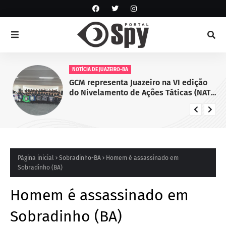
NOTÍCIA DE JUAZEIRO-BA
GCM representa Juazeiro na VI edição
do Nivelamento de Ações Táticas (NAT-
ROMU), em Cabo de Santo Agostinho
(PE)
Página inicial
Sobradinho-BA
Homem é assassinado em
Sobradinho (BA)
Homem é assassinado em
Sobradinho (BA)