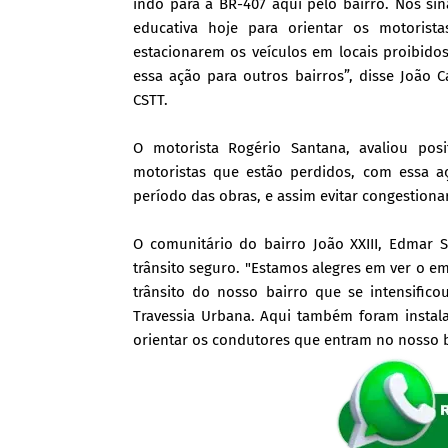
indo para a BR-407 aqui pelo bairro. Nós si
educativa hoje para orientar os motorist
estacionarem os veículos em locais proibido
essa ação para outros bairros”, disse João 
CSTT.
O motorista Rogério Santana, avaliou pos
motoristas que estão perdidos, com essa aç
período das obras, e assim evitar congestionar
O comunitário do bairro João XXIII, Edmar 
trânsito seguro. "Estamos alegres em ver o 
trânsito do nosso bairro que se intensific
Travessia Urbana. Aqui também foram instala
orientar os condutores que entram no nosso b