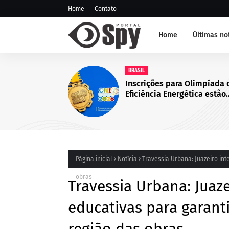
Home
Contato
Home
Últimas no
NOTÍCIA DE JUAZEIRO-BA
GCM representa Juazeiro n
edição do Nivelamento de
Táticas (NAT-ROMU), em C
Santo Agostinho (PE)
Página inicial
Notícia
Travessia Urbana: Juazeiro int
obras
Travessia Urbana: Juaze
educativas para garant