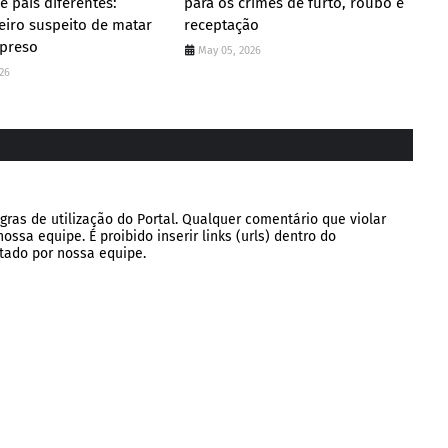
 pais diferentes:
para os crimes de furto, roubo e
iro suspeito de matar
receptação
 preso
May 05, 2026
26
gras de utilização do Portal. Qualquer comentário que violar
ssa equipe. É proibido inserir links (urls) dentro do
tado por nossa equipe.