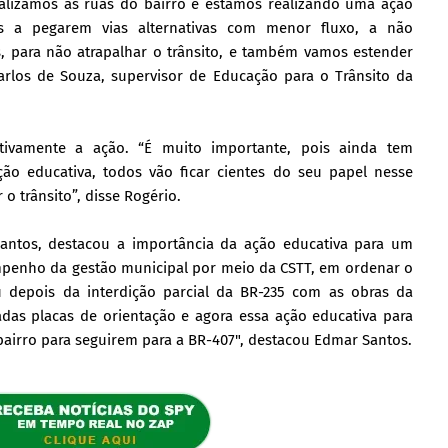
nalizamos as ruas do bairro e estamos realizando uma ação
as a pegarem vias alternativas com menor fluxo, a não
s, para não atrapalhar o trânsito, e também vamos estender
Carlos de Souza, supervisor de Educação para o Trânsito da
itivamente a ação. “É muito importante, pois ainda tem
ão educativa, todos vão ficar cientes do seu papel nesse
 o trânsito”, disse Rogério.
Santos, destacou a importância da ação educativa para um
empenho da gestão municipal por meio da CSTT, em ordenar o
ou depois da interdição parcial da BR-235 com as obras da
das placas de orientação e agora essa ação educativa para
airro para seguirem para a BR-407", destacou Edmar Santos.