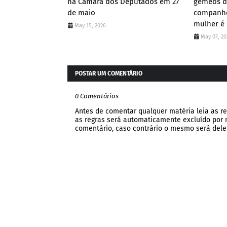
na Câmara dos Deputados em 27
gêmeos de
de maio
companhe
mulher é
May 15, 2026
May 07, 20
POSTAR UM COMENTÁRIO
0 Comentários
Antes de comentar qualquer matéria leia as re
as regras será automaticamente excluído por no
comentário, caso contrário o mesmo será dele