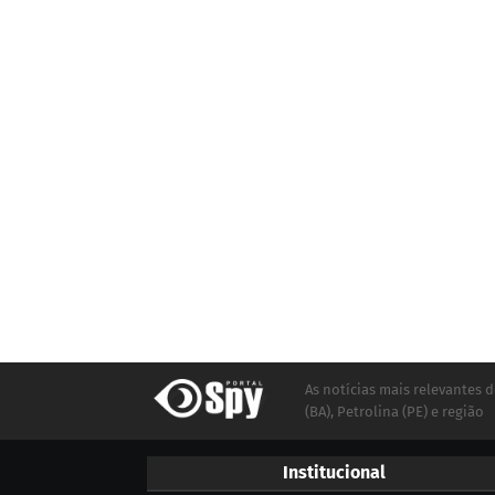
As notícias mais relevantes d
(BA), Petrolina (PE) e região
Institucional