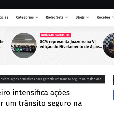
tícias
Categorias
Rádio Seta
Blogs
Receber n
NOTÍCIAS
a VI
Juazeiro sedia primeiro encontro
 Ações
do Cegras e fortalece integração
abo de
da saúde na Macrorregião Norte
da Bahia
ensifica ações educativas para garantir um trânsito seguro na região das
iro intensifica ações
ir um trânsito seguro na