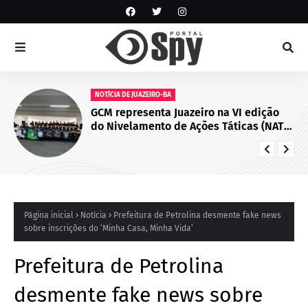
NOTÍCIA DE JUAZEIRO-BA
GCM representa Juazeiro na VI edição
do Nivelamento de Ações Táticas (NAT-
ROMU), em Cabo de Santo Agostinho
(PE)
Página inicial
Notícia
Prefeitura de Petrolina desmente fake news
sobre inscrições do ‘Minha Casa, Minha Vida’
Prefeitura de Petrolina
desmente fake news sobre