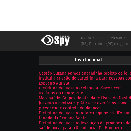
As notícias mais relevantes d
(BA), Petrolina (PE) e região
Institucional
Gestão Suzana Ramos encaminha projeto de lei 
institui a criação de carteirinha para pessoas c
Espectro Autista
Prefeitura de Juazeiro celebra a Páscoa com
usuários do Centro POP
Mais saúde: Grupos de atividade física do Nasf 
Juazeiro incentivam prática de exercícios como
prevenção e controle de doenças
Prefeitura de Juazeiro reforça equipe da UPA dur
feriado da Semana Santa
Prefeitura de Juazeiro leva ação de promoção da
saúde bucal para o Residencial Dr. Humberto