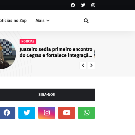
otícias no Zap
Mais
NOTÍCIAS
Guarda Civil Municipal identifica
suspeito de atos de vandalismo
no Centro de Juazeiro, BA
SIGA-NOS