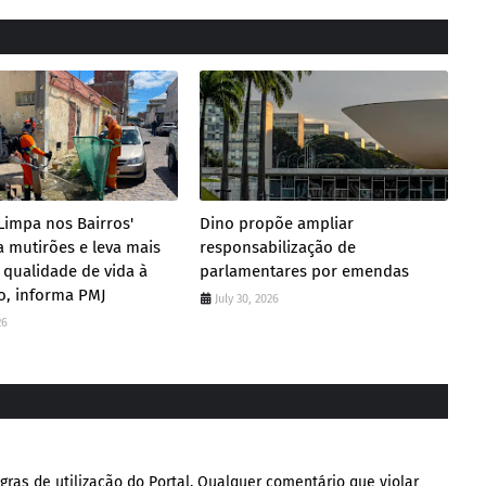
 Limpa nos Bairros'
Dino propõe ampliar
ca mutirões e leva mais
responsabilização de
 qualidade de vida à
parlamentares por emendas
o, informa PMJ
July 30, 2026
26
gras de utilização do Portal. Qualquer comentário que violar