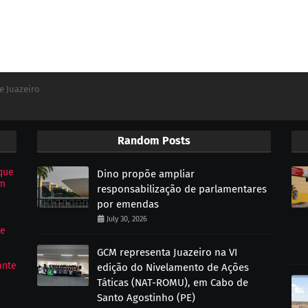
e Juazeiro
Random Posts
que
Dino propõe ampliar
om
responsabilização de parlamentares
por emendas
July 30, 2026
de
GCM representa Juazeiro na VI
ante
edição do Nivelamento de Ações
Táticas (NAT-ROMU), em Cabo de
Santo Agostinho (PE)