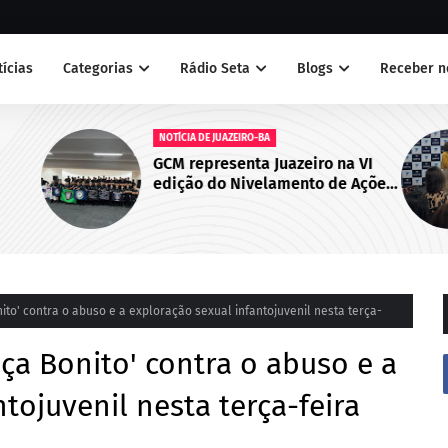
tícias
Categorias
Rádio Seta
Blogs
Receber n
NOTÍCIAS
na VI
Juazeiro sedia primeiro encontro
e Ações
do Cegras e fortalece integração
Cabo de
da saúde na Macrorregião Norte
da Bahia
onito' contra o abuso e a exploração sexual infantojuvenil nesta terça-
Faça Bonito' contra o abuso e a
tojuvenil nesta terça-feira