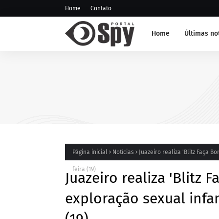
Home
Contato
Home
Últimas no
NOTÍCIA DE JUAZEIRO-BA
GCM representa Juazeiro 
edição do Nivelamento d
Táticas (NAT-ROMU), em 
Santo Agostinho (PE)
Página inicial
Notícias
Juazeiro realiza 'Blitz Faça B
feira (19)
Juazeiro realiza 'Blitz 
exploração sexual infan