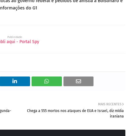
ticas ao governo federal e pedidos de anistia a Bolsonaro e
 informações do G1
Publicidade:
MAIS RECENTES
egunda-
Chega a 555 mortos nos ataques de EUA e Israel, diz mídia
iraniana