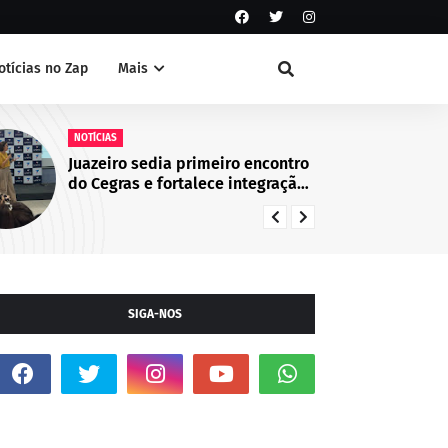
otícias no Zap
Mais
NOTÍCIAS
meiro encontro
Guarda Civil Municipal identifi
ece integração
suspeito de atos de vandalis
rregião Norte
no Centro de Juazeiro, BA
SIGA-NOS