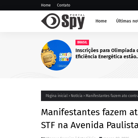
Home
Contato
Home
Últimas no
NOTÍCIA 
GCM re
edição
Tática
Santo 
Página inicial
Notícia
Manifestantes fazem ato contra
Manifestantes fazem at
STF na Avenida Paulist