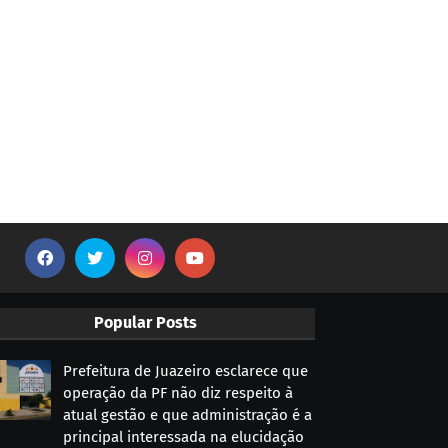
Popular Posts
Prefeitura de Juazeiro esclarece que
operação da PF não diz respeito à
atual gestão e que administração é a
principal interessada na elucidação