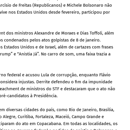
rcísio de Freitas (Republicanos) e Michele Bolsonaro não
vive nos Estados Unidos desde fevereiro, participou por
t dos ministros Alexandre de Moraes e Dias Toffoli, além
os condenados pelos atos golpistas de 8 de janeiro.
s Estados Unidos e de Israel, além de cartazes com frases
rump” e “Anistia Já”. No carro de som, uma faixa trazia a
erno federal e acusou Lula de corrupção, enquanto Flávio
considera injustas. Derrite defendeu o fim da impunidade
peachment de ministros do STF e destacaram que o ato não
 pré-candidatos à Presidência.
 diversas cidades do país, como Rio de Janeiro, Brasília,
to Alegre, Curitiba, Fortaleza, Maceió, Campo Grande e
ticiparam do ato em Copacabana. Em todas as localidades, os