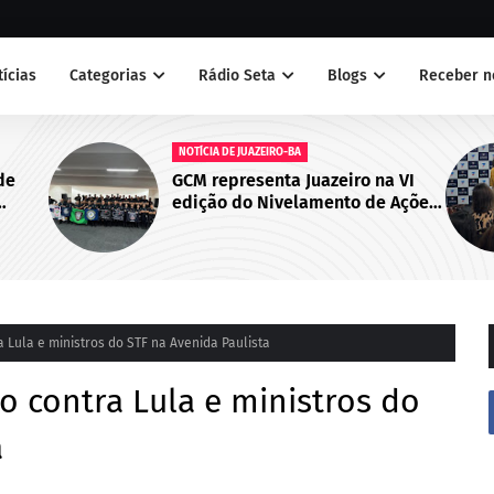
tícias
Categorias
Rádio Seta
Blogs
Receber n
DE JUAZEIRO-BA
NOTÍCIAS
presenta Juazeiro na VI
Juazeiro sedia pri
 do Nivelamento de Ações
do Cegras e fortal
s (NAT-ROMU), em Cabo de
da saúde na Macro
Agostinho (PE)
da Bahia
 Lula e ministros do STF na Avenida Paulista
o contra Lula e ministros do
a