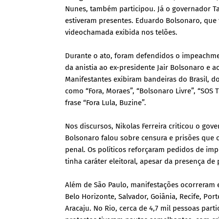
Nunes, também participou. Já o governador Ta
estiveram presentes. Eduardo Bolsonaro, que 
videochamada exibida nos telões.
Durante o ato, foram defendidos o impeachmen
da anistia ao ex-presidente Jair Bolsonaro e a
Manifestantes exibiram bandeiras do Brasil, do
como “Fora, Moraes”, “Bolsonaro Livre”, “SOS T
frase “Fora Lula, Buzine”.
Nos discursos, Nikolas Ferreira criticou o gov
Bolsonaro falou sobre censura e prisões que 
penal. Os políticos reforçaram pedidos de im
tinha caráter eleitoral, apesar da presença de
Além de São Paulo, manifestações ocorreram em
Belo Horizonte, Salvador, Goiânia, Recife, Por
Aracaju. No Rio, cerca de 4,7 mil pessoas par