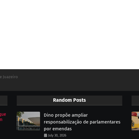
e Juazeiro
Random Posts
que
Dino propõe ampliar
om
responsabilização de parlamentares
por emendas
July 30, 2026