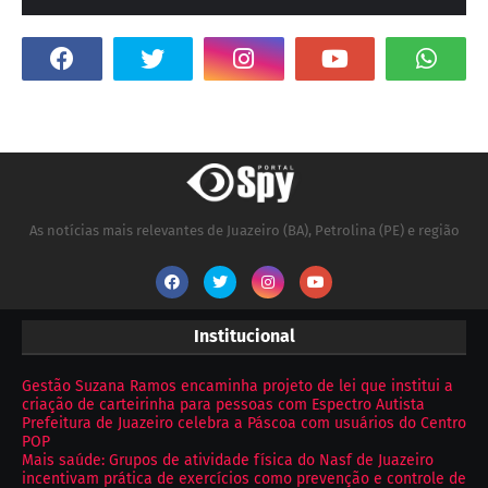
As notícias mais relevantes de Juazeiro (BA), Petrolina (PE) e região
Institucional
Gestão Suzana Ramos encaminha projeto de lei que institui a
criação de carteirinha para pessoas com Espectro Autista
Prefeitura de Juazeiro celebra a Páscoa com usuários do Centro
POP
Mais saúde: Grupos de atividade física do Nasf de Juazeiro
incentivam prática de exercícios como prevenção e controle de