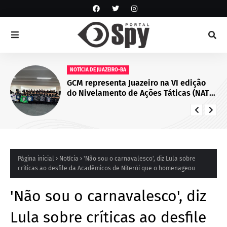
NOTÍCIA DE JUAZEIRO-BA
GCM representa Juazeiro na VI edição
do Nivelamento de Ações Táticas (NAT-
ROMU), em Cabo de Santo Agostinho
(PE)
Página inicial
Notícia
'Não sou o carnavalesco', diz Lula sobre
críticas ao desfile da Acadêmicos de Niterói que o homenageou
'Não sou o carnavalesco', diz
Lula sobre críticas ao desfile