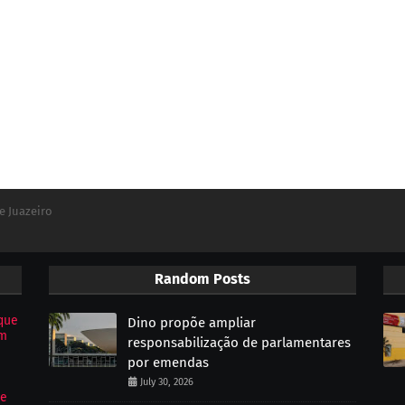
e Juazeiro
Random Posts
que
Dino propõe ampliar
om
responsabilização de parlamentares
por emendas
July 30, 2026
de