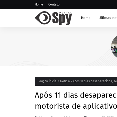
Home
Contato
Home
Últimas no
NOTÍCIA DE JUAZEIRO-BA
GCM representa Juazeiro na
edição do Nivelamento de 
Táticas (NAT-ROMU), em Ca
Santo Agostinho (PE)
Página inicial
Notícia
Após 11 dias desaparecidos, se
Após 11 dias desaparec
motorista de aplicati