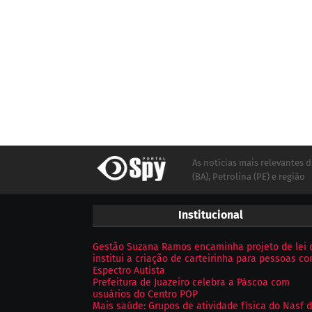
As notícias mais relevantes d
(BA), Petrolina (PE) e região
Institucional
Gestão Suzana Ramos encaminha projeto de lei 
institui a criação de carteirinha para pessoas c
Espectro Autista
Prefeitura de Juazeiro celebra a Páscoa com
usuários do Centro POP
Mais saúde: Grupos de atividade física do Nasf 