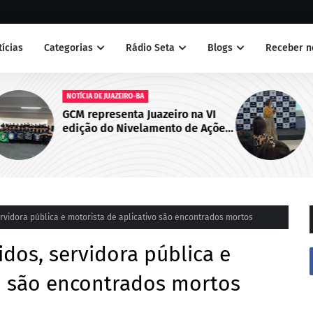
tícias
Categorias
Rádio Seta
Blogs
Receber n
NOTÍCIAS
 VI
Juazeiro sedia primeiro encontro
Ações
do Cegras e fortalece integração
bo de
da saúde na Macrorregião Norte
da Bahia
rvidora pública e motorista de aplicativo são encontrados mortos
idos, servidora pública e
vo são encontrados mortos