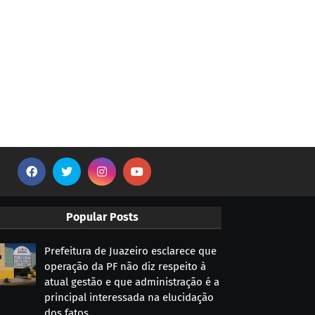
Popular Posts
Prefeitura de Juazeiro esclarece que
operação da PF não diz respeito à
atual gestão e que administração é a
principal interessada na elucidação
dos fatos