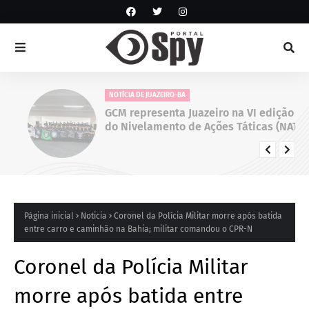
NOTÍCIA DE JUAZEIRO-BA
GCM representa Juazeiro na VI edição
do Nivelamento de Ações Táticas (NAT-
ROMU), em Cabo de Santo Agostinho
(PE)
Página inicial
Noticia
Coronel da Polícia Militar morre após batida
entre carro e caminhão na Bahia; militar comandou o CPR-N
Coronel da Polícia Militar
morre após batida entre