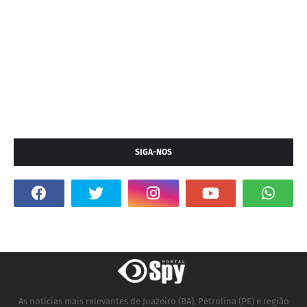
SIGA-NOS
As notícias mais relevantes de Juazeiro (BA), Petrolina (PE) e região