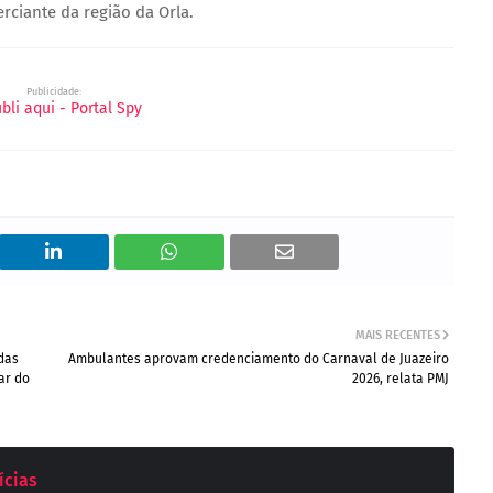
rciante da região da Orla.
Publicidade:
MAIS RECENTES
 das
Ambulantes aprovam credenciamento do Carnaval de Juazeiro
ar do
2026, relata PMJ
ícias