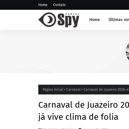
Home
Contato
Home
Últimas no
NOTÍCIA DE JUAZEIRO-BA
GCM representa Juazeiro n
edição do Nivelamento de
Táticas (NAT-ROMU), em C
Santo Agostinho (PE)
Página inicial
Carnaval
Carnaval de Juazeiro 2026: e
Carnaval de Juazeiro 2
já vive clima de folia