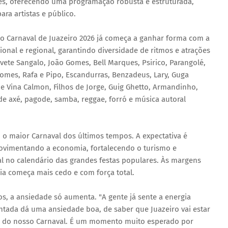
es, oferecendo uma programação robusta e estruturada,
ra artistas e público.
o Carnaval de Juazeiro 2026 já começa a ganhar forma com a
nal e regional, garantindo diversidade de ritmos e atrações
vete Sangalo, João Gomes, Bell Marques, Psirico, Parangolé,
omes, Rafa e Pipo, Escandurras, Benzadeus, Lary, Guga
e Vina Calmon, Filhos de Jorge, Guig Ghetto, Armandinho,
 de axé, pagode, samba, reggae, forró e música autoral
 o maior Carnaval dos últimos tempos. A expectativa é
movimentando a economia, fortalecendo o turismo e
l no calendário das grandes festas populares. Às margens
lia começa mais cedo e com força total.
, a ansiedade só aumenta. "A gente já sente a energia
ntada dá uma ansiedade boa, de saber que Juazeiro vai estar
rça do nosso Carnaval. É um momento muito esperado por