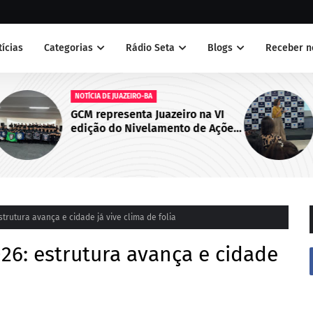
tícias
Categorias
Rádio Seta
Blogs
Receber n
NOTÍCIAS
a VI
Juazeiro sedia primeiro encontro
 Ações
do Cegras e fortalece integração
abo de
da saúde na Macrorregião Norte
da Bahia
strutura avança e cidade já vive clima de folia
026: estrutura avança e cidade