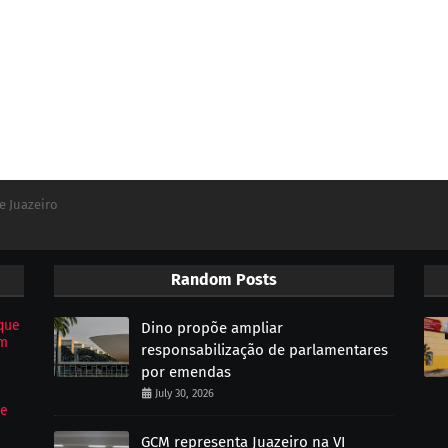
e Juazeiro
Random Posts
que
Dino propõe ampliar
om
responsabilização de parlamentares
por emendas
July 30, 2026
de
GCM representa Juazeiro na VI