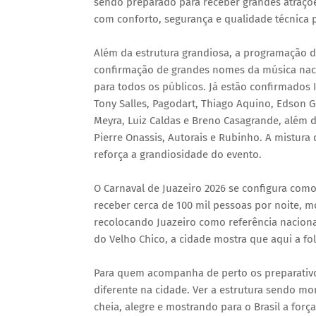
sendo preparado para receber grandes atraçõ
com conforto, segurança e qualidade técnica pa
Além da estrutura grandiosa, a programação d
confirmação de grandes nomes da música nacio
para todos os públicos. Já estão confirmados I
Tony Salles, Pagodart, Thiago Aquino, Edson G
Meyra, Luiz Caldas e Breno Casagrande, além d
Pierre Onassis, Autorais e Rubinho. A mistura
reforça a grandiosidade do evento.
O Carnaval de Juazeiro 2026 se configura como
receber cerca de 100 mil pessoas por noite, 
recolocando Juazeiro como referência naciona
do Velho Chico, a cidade mostra que aqui a fo
Para quem acompanha de perto os preparativos
diferente na cidade. Ver a estrutura sendo mo
cheia, alegre e mostrando para o Brasil a fo