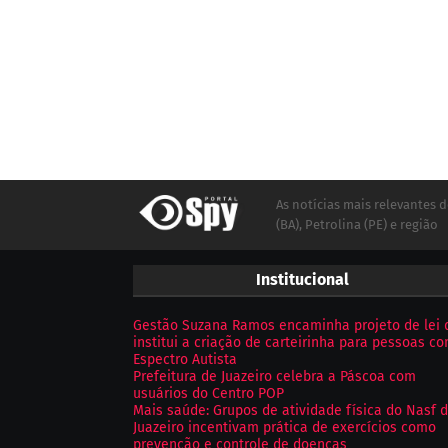
As notícias mais relevantes d
(BA), Petrolina (PE) e região
Institucional
Gestão Suzana Ramos encaminha projeto de lei 
institui a criação de carteirinha para pessoas c
Espectro Autista
Prefeitura de Juazeiro celebra a Páscoa com
usuários do Centro POP
Mais saúde: Grupos de atividade física do Nasf 
Juazeiro incentivam prática de exercícios como
prevenção e controle de doenças