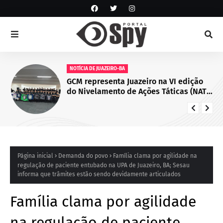
NOTÍCIA DE JUAZEIRO-BA
GCM representa Juazeiro na VI edição
do Nivelamento de Ações Táticas (NAT-
ROMU), em Cabo de Santo Agostinho
(PE)
Página inicial
Demanda do povo
Família clama por agilidade na
regulação de paciente entubado na UPA de Juazeiro, BA; Sesau
informa que trâmites estão sendo devidamente articulados
Família clama por agilidade
na regulação de paciente