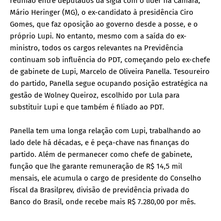
reunião entre deputados da sigla com o líder na Câmara,
Mário Heringer (MG), o ex-candidato à presidência Ciro
Gomes, que faz oposição ao governo desde a posse, e o
próprio Lupi. No entanto, mesmo com a saída do ex-
ministro, todos os cargos relevantes na Previdência
continuam sob influência do PDT, começando pelo ex-chefe
de gabinete de Lupi, Marcelo de Oliveira Panella. Tesoureiro
do partido, Panella segue ocupando posição estratégica na
gestão de Wolney Queiroz, escolhido por Lula para
substituir Lupi e que também é filiado ao PDT.
Panella tem uma longa relação com Lupi, trabalhando ao
lado dele há décadas, e é peça-chave nas finanças do
partido. Além de permanecer como chefe de gabinete,
função que lhe garante remuneração de R$ 14,5 mil
mensais, ele acumula o cargo de presidente do Conselho
Fiscal da Brasilprev, divisão de previdência privada do
Banco do Brasil, onde recebe mais R$ 7.280,00 por mês.