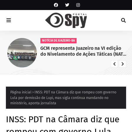
NOTÍCIA DE JUAZEIRO-BA
GCM representa Juazeiro na VI edição
do Nivelamento de Ações Táticas (NAT-
ROMU), em Cabo de Santo Agostinho
(PE)
Página inicial
INSS: PDT na Câmara diz que rompeu com governo
Lula por demissão de Lupi, mas sigla continua mandando no
ministério, aponta jornalista
INSS: PDT na Câmara diz que
rompeu com governo Lula