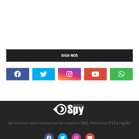
SIGA-NOS
As notícias mais relevantes de Juazeiro (BA), Petrolina (PE) e região