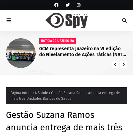
NOTÍCIA DE JUAZEIRO-BA
GCM representa Juazeiro na VI edição
do Nivelamento de Ações Táticas (NAT-
ROMU), em Cabo de Santo Agostinho
(PE)
Página inicial
A Saúde
Gestão Suzana Ramos anuncia entrega de
mais três Unidades Básicas de Saúde
Gestão Suzana Ramos
anuncia entrega de mais três