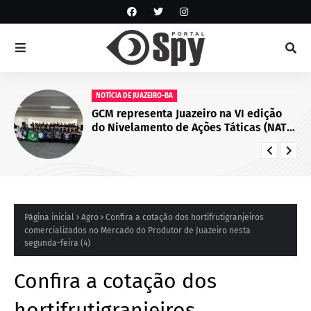
NOTÍCIA DE JUAZEIRO-BA
GCM representa Juazeiro na VI edição
do Nivelamento de Ações Táticas (NAT-
ROMU), em Cabo de Santo Agostinho
(PE)
Página inicial
Agro
Confira a cotação dos hortifrutigranjeiros
comercializados no Mercado do Produtor de Juazeiro nesta
segunda-feira (4)
Confira a cotação dos
hortifrutigranjeiros