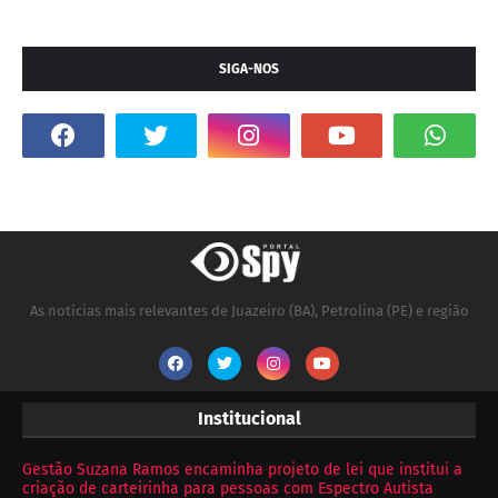
SIGA-NOS
As notícias mais relevantes de Juazeiro (BA), Petrolina (PE) e região
Institucional
Gestão Suzana Ramos encaminha projeto de lei que institui a
criação de carteirinha para pessoas com Espectro Autista