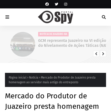
NOTÍCIA DE JUAZEIRO-BA
GCM representa Juazeiro na VI edição
do Nivelamento de Ações Táticas (NAT-
ROMU), em Cabo de Santo Agostinho
(PE)
Página inicial
Notícia
Mercado do Produtor de Juazeiro presta
homenagem ao servidor mais antigo do entreposto
Mercado do Produtor de
Juazeiro presta homenagem