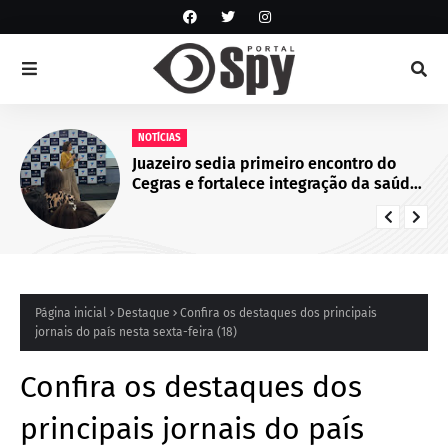
NOTÍCIAS
Juazeiro sedia primeiro encontro do
Cegras e fortalece integração da saúde
na Macrorregião Norte da Bahia
Página inicial
Destaque
Confira os destaques dos principais
jornais do país nesta sexta-feira (18)
Confira os destaques dos
principais jornais do país