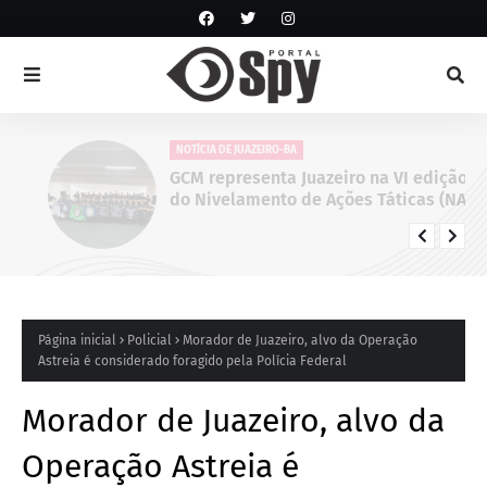
NOTÍCIA DE JUAZEIRO-BA
GCM representa Juazeiro na VI edição
do Nivelamento de Ações Táticas (NAT-
ROMU), em Cabo de Santo Agostinho
(PE)
Página inicial
Policial
Morador de Juazeiro, alvo da Operação
Astreia é considerado foragido pela Polícia Federal
Morador de Juazeiro, alvo da
Operação Astreia é