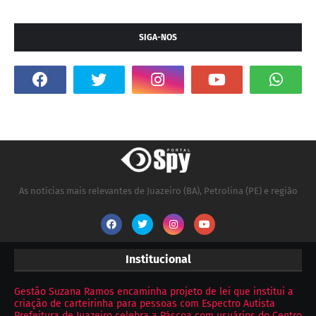
SIGA-NOS
As notícias mais relevantes de Juazeiro (BA), Petrolina (PE) e região
Institucional
Gestão Suzana Ramos encaminha projeto de lei que institui a
criação de carteirinha para pessoas com Espectro Autista
Prefeitura de Juazeiro celebra a Páscoa com usuários do Centro