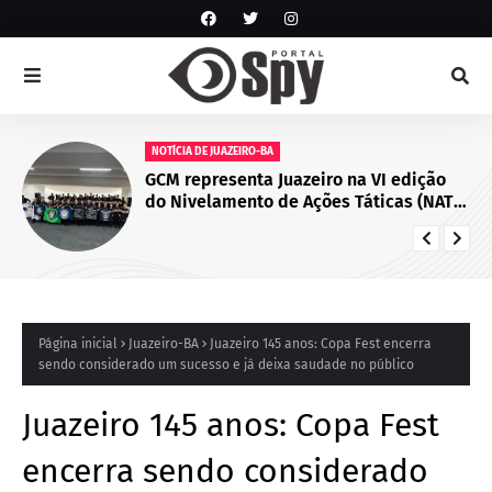
NOTÍCIA DE JUAZEIRO-BA
GCM representa Juazeiro na VI edição
do Nivelamento de Ações Táticas (NAT-
ROMU), em Cabo de Santo Agostinho
(PE)
Página inicial
Juazeiro-BA
Juazeiro 145 anos: Copa Fest encerra
sendo considerado um sucesso e já deixa saudade no público
Juazeiro 145 anos: Copa Fest
encerra sendo considerado