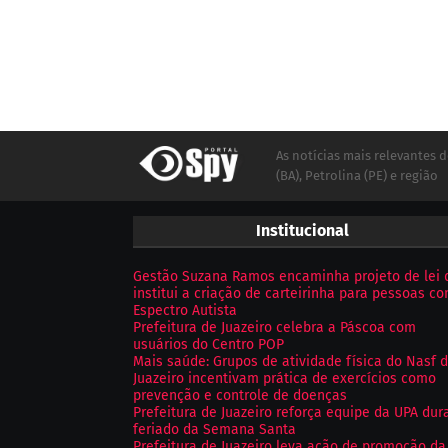
As notícias mais relevantes d
(BA), Petrolina (PE) e região
Institucional
Gestão Suzana Ramos encaminha projeto de lei 
institui a criação de carteirinha para pessoas c
Espectro Autista
Prefeitura de Juazeiro celebra a Páscoa com
usuários do Centro POP
Mais saúde: Grupos de atividade física do Nasf 
Juazeiro incentivam prática de exercícios como
prevenção e controle de doenças
Prefeitura de Juazeiro reforça equipe da UPA dur
feriado da Semana Santa
Prefeitura de Juazeiro leva ação de promoção da