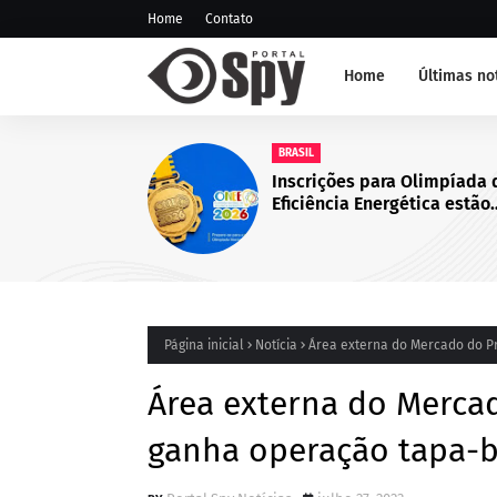
Home
Contato
Home
Últimas no
NOTÍCIA DE JUAZEIRO-BA
GCM representa Juazeiro n
edição do Nivelamento de
Táticas (NAT-ROMU), em C
Santo Agostinho (PE)
Página inicial
Notícia
Área externa do Mercado do P
Área externa do Mercad
ganha operação tapa-