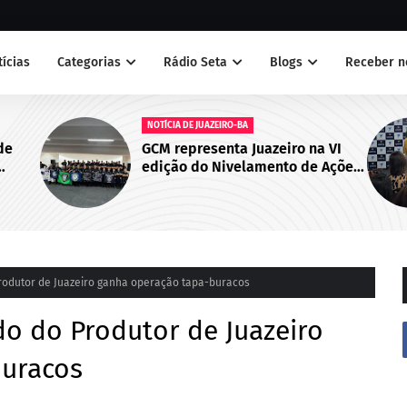
tícias
Categorias
Rádio Seta
Blogs
Receber n
NOTÍCIAS
a VI
Juazeiro sedia primeiro encontro
 Ações
do Cegras e fortalece integração
abo de
da saúde na Macrorregião Norte
da Bahia
rodutor de Juazeiro ganha operação tapa-buracos
o do Produtor de Juazeiro
buracos