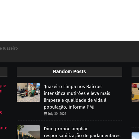
e Juazeiro
Random Posts
que
'Juazeiro Limpa nos Bairros'
om
intensifica mutirões e leva mais
limpeza e qualidade de vida à
população, informa PMJ
de
July 30, 2026
ante
Dino propõe ampliar
responsabilização de parlamentares