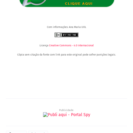
Com informações: Ana Maria UOL
Licença
Creative Commons - 4.0 Internacional
Cópia sem citação da fonte com link para este original pode sofrer punições legais.
Portal Spy -
Portal Spy - Notícias de Juazeiro (BA), Petrolina (PE) e Região. Blog de Notícias.
Notícias de Juazeiro (BA), Petrolina (PE) e Região. Blog de Notícias.
Região. Blog de
Notícias.
Publicidade: