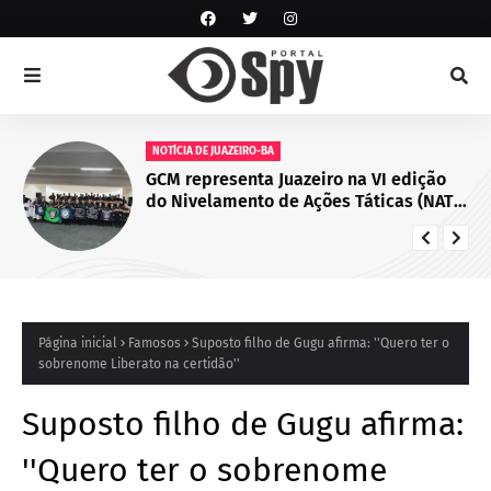
NOTÍCIA DE JUAZEIRO-BA
GCM representa Juazeiro na VI edição
do Nivelamento de Ações Táticas (NAT-
ROMU), em Cabo de Santo Agostinho
(PE)
Página inicial
Famosos
Suposto filho de Gugu afirma: ''Quero ter o
sobrenome Liberato na certidão''
Suposto filho de Gugu afirma:
''Quero ter o sobrenome