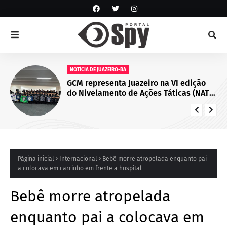
NOTÍCIAS
Juazeiro sedia primeiro encontro do
Cegras e fortalece integração da saúd
na Macrorregião Norte da Bahia
Página inicial
Internacional
Bebê morre atropelada enquanto pai
a colocava em carrinho em frente a hospital
Bebê morre atropelada
enquanto pai a colocava em