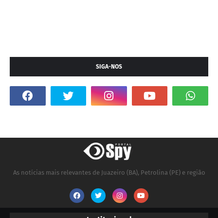
SIGA-NOS
As notícias mais relevantes de Juazeiro (BA), Petrolina (PE) e região