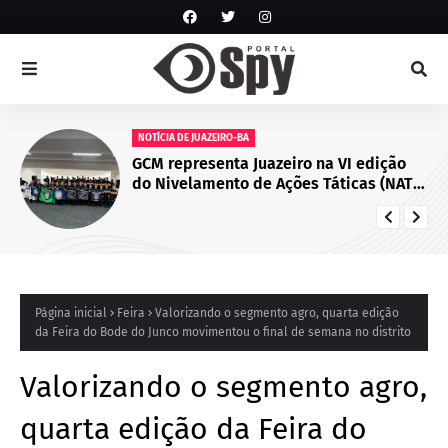
NOTÍCIA DE JUAZEIRO-BA
GCM representa Juazeiro na VI edição
do Nivelamento de Ações Táticas (NAT-
ROMU), em Cabo de Santo Agostinho
(PE)
Página inicial
Feira
Valorizando o segmento agro, quarta edição
da Feira do Bode do Junco movimentou o final de semana no distrito
Valorizando o segmento agro,
quarta edição da Feira do