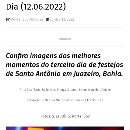
Dia (12.06.2022)
Portal Spy Notícias
junho 13, 2022
Publicidade:
Confira imagens dos melhores
momentos do terceiro dia de festejos
de Santo Antônio em Juazeiro, Bahia.
Atrações: Flávio Baião, Silas França, Sirano e Sirino, Marcelo e Raiane
Realização: Prefeitura Municipal de Juazeiro | Local: Orla II
Fotos: S. Laudilio/Portal Spy