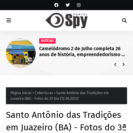
NOTÍCIAS
Camelódromo 2 de Julho completa 26
anos de história, empreendedorismo e
desenvolvimento econômico em
Juazeiro, BA
Página inicial
Coberturas
Santo Antônio das Tradições em
Juazeiro (BA) - Fotos do 3ª Dia (12.06.2022)
Santo Antônio das Tradições
em Juazeiro (BA) - Fotos do 3ª