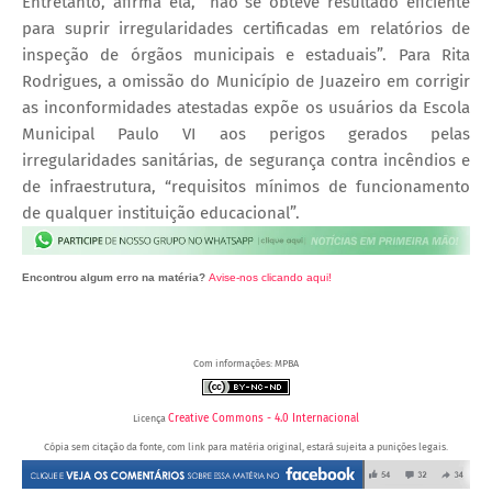
Entretanto, afirma ela, “não se obteve resultado eficiente
para suprir irregularidades certificadas em relatórios de
inspeção de órgãos municipais e estaduais”. Para Rita
Rodrigues, a omissão do Município de Juazeiro em corrigir
as inconformidades atestadas expõe os usuários da Escola
Municipal Paulo VI aos perigos gerados pelas
irregularidades sanitárias, de segurança contra incêndios e
de infraestrutura, “requisitos mínimos de funcionamento
de qualquer instituição educacional”.
Encontrou algum erro na matéria?
Avise-nos clicando aqui!
O post 'MP aciona Município de Juazeiro (BA) para que corrija irregularidades na Escola Municipal
Paulo VI' apareceu primeiro no Portal Spy.
Com informações: MPBA
Creative Commons - 4.0 Internacional
Licença
Cópia sem citação da fonte, com link para matéria original, estará sujeita a punições legais.