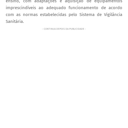
ensino, com adaptações e aquisição de equipamentos
imprescindíveis ao adequado funcionamento de acordo
com as normas estabelecidas pelo Sistema de Vigilância
Sanitária.
- CONTINUA DEPOIS DA PUBLICIDADE -