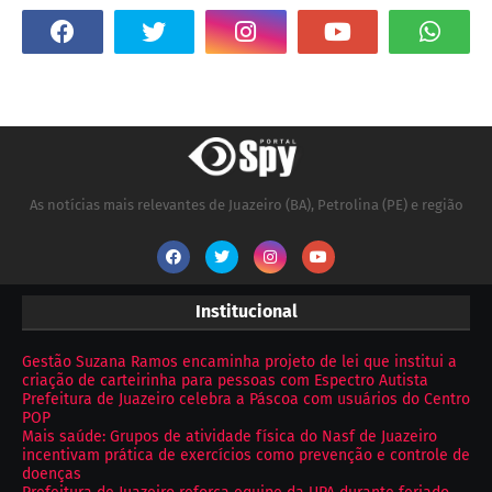
As notícias mais relevantes de Juazeiro (BA), Petrolina (PE) e região
Institucional
Gestão Suzana Ramos encaminha projeto de lei que institui a
criação de carteirinha para pessoas com Espectro Autista
Prefeitura de Juazeiro celebra a Páscoa com usuários do Centro
POP
Mais saúde: Grupos de atividade física do Nasf de Juazeiro
incentivam prática de exercícios como prevenção e controle de
doenças