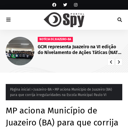
NOTÍCIA DE JUAZEIRO-BA
GCM representa Juazeiro na VI edição
do Nivelamento de Ações Táticas (NAT-
ROMU), em Cabo de Santo Agostinho
(PE)
Página inicial
Juazeiro-BA
MP aciona Município de Juazeiro (BA)
para que corrija irregularidades na Escola Municipal Paulo VI
MP aciona Município de
Juazeiro (BA) para que corrija