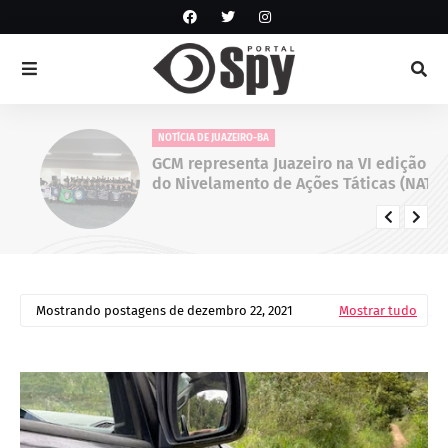
NOTÍCIA DE JUAZEIRO-BA
GCM representa Juazeiro na VI edição
do Nivelamento de Ações Táticas (NAT-
ROMU), em Cabo de Santo Agostinho
(PE)
Mostrando postagens de dezembro 22, 2021
Mostrar tudo