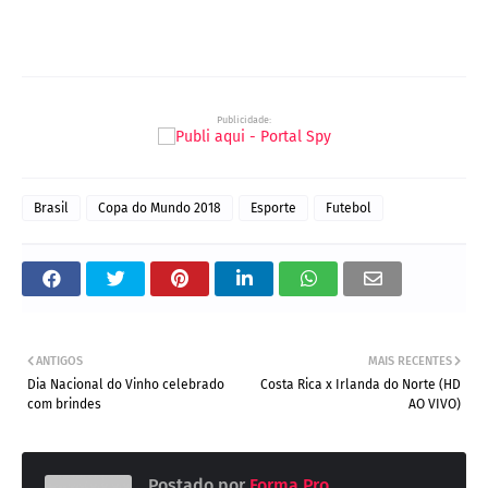
Notícias, Esporte, Futebol, Juazeiro-BA, Petrolina-PE, Vale do São
Francisco
Publicidade:
Brasil
Copa do Mundo 2018
Esporte
Futebol
ANTIGOS
MAIS RECENTES
Dia Nacional do Vinho celebrado
Costa Rica x Irlanda do Norte (HD
com brindes
AO VIVO)
Postado por
Forma Pro