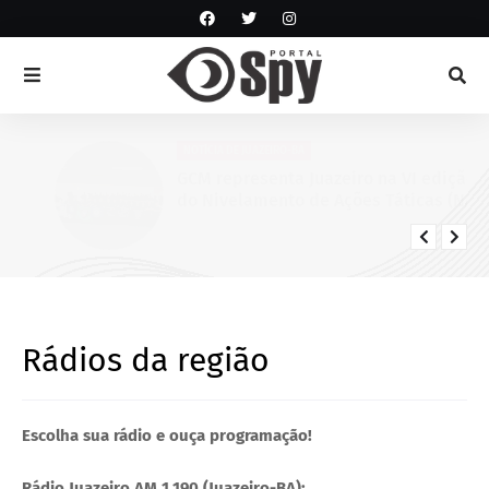
NOTÍCIA DE JUAZEIRO-BA
GCM representa Juazeiro na VI edição
do Nivelamento de Ações Táticas (NAT-
ROMU), em Cabo de Santo Agostinho
(PE)
Rádios da região
Escolha sua rádio e ouça programação!
Rádio Juazeiro AM 1.190 (Juazeiro-BA):