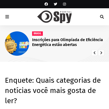
NOTÍCIA DE JUAZEIRO-BA
GCM representa Juazeiro na VI edição
do Nivelamento de Ações Táticas (NAT-
ROMU), em Cabo de Santo Agostinho
(PE)
Enquete: Quais categorias de
notícias você mais gosta de
ler?