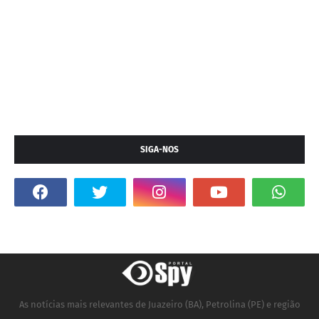
SIGA-NOS
As notícias mais relevantes de Juazeiro (BA), Petrolina (PE) e região