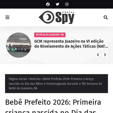
NOTÍCIA DE JUAZEIRO-BA
GCM representa Juazeiro na VI edição
do Nivelamento de Ações Táticas (NAT-
ROMU), em Cabo de Santo Agostinho
(PE)
Página inicial
Notícias
Bebê Prefeito 2026: Primeira criança
nascida no Dia das Mães é homenageada durante a 16ª Semana do
Bebê de Juazeiro, BA
Bebê Prefeito 2026: Primeira
criança nascida no Dia das