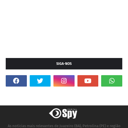
SIGA-NOS
As notícias mais relevantes de Juazeiro (BA), Petrolina (PE) e região