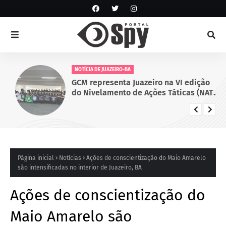
NOTÍCIA DE JUAZEIRO-BA
GCM representa Juazeiro na VI edição
do Nivelamento de Ações Táticas (NAT-
ROMU), em Cabo de Santo Agostinho
(PE)
Página inicial
Notícias
Ações de conscientização do Maio Amarelo
são intensificadas no interior de Juazeiro, BA
Ações de conscientização do
Maio Amarelo são