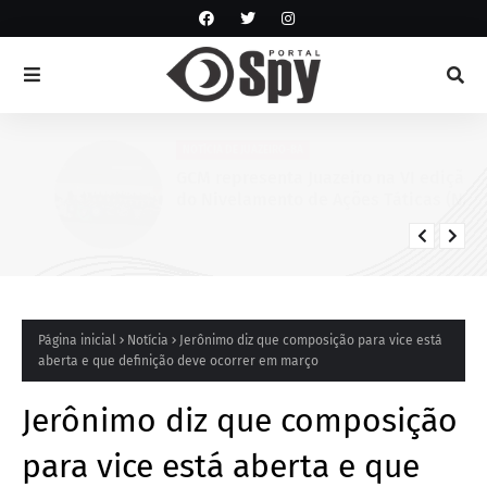
NOTÍCIA DE JUAZEIRO-BA
GCM representa Juazeiro na VI edição
do Nivelamento de Ações Táticas (NAT-
ROMU), em Cabo de Santo Agostinho
(PE)
Página inicial
Notícia
Jerônimo diz que composição para vice está
aberta e que definição deve ocorrer em março
Jerônimo diz que composição
para vice está aberta e que