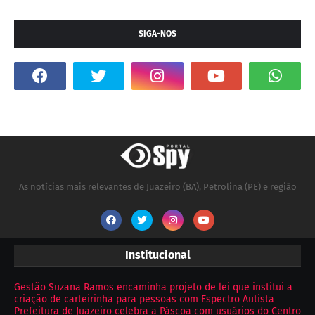
SIGA-NOS
As notícias mais relevantes de Juazeiro (BA), Petrolina (PE) e região
Institucional
Gestão Suzana Ramos encaminha projeto de lei que institui a
criação de carteirinha para pessoas com Espectro Autista
Prefeitura de Juazeiro celebra a Páscoa com usuários do Centro