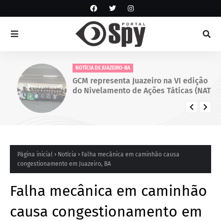
NOTÍCIA DE JUAZEIRO-BA
GCM representa Juazeiro na VI edição
do Nivelamento de Ações Táticas (NAT-
ROMU), em Cabo de Santo Agostinho
(PE)
Página inicial
Notícia
Falha mecânica em caminhão causa
congestionamento em Juazeiro, BA
Falha mecânica em caminhão
causa congestionamento em