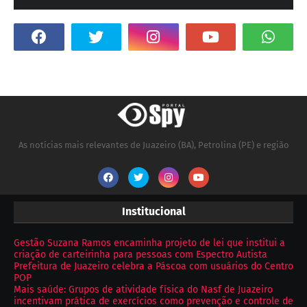
As notícias mais relevantes de Juazeiro (BA), Petrolina (PE) e região
Institucional
Gestão Suzana Ramos encaminha projeto de lei que institui a
criação de carteirinha para pessoas com Espectro Autista
Prefeitura de Juazeiro celebra a Páscoa com usuários do Centro
POP
Mais saúde: Grupos de atividade física do Nasf de Juazeiro
incentivam prática de exercícios como prevenção e controle de