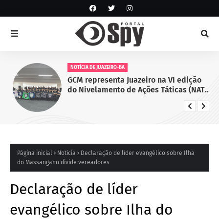
NOTÍCIA DE JUAZEIRO-BA
GCM representa Juazeiro na VI edição
do Nivelamento de Ações Táticas (NAT-
ROMU), em Cabo de Santo Agostinho
(PE)
Página inicial
Notícia
Declaração de líder evangélico sobre Ilha
do Massangano divide vereadores
Declaração de líder
evangélico sobre Ilha do