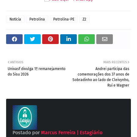
Notícia
Petrolina
Petrolina-PE
Z2
ANTIGOS
MAIS RECENTES
Univasf divulga 1º remanejamento
Andrei participa das
do Sisu 2026
comemorações dos 37 anos de
Sobradinho ao lado de Cleivynho,
Rui e Wagner
Postado por
Marcus Ferreira | Estagiário