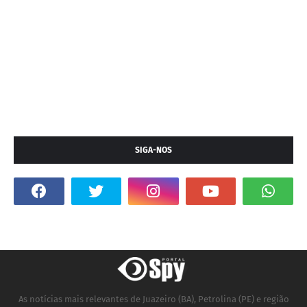
SIGA-NOS
As notícias mais relevantes de Juazeiro (BA), Petrolina (PE) e região