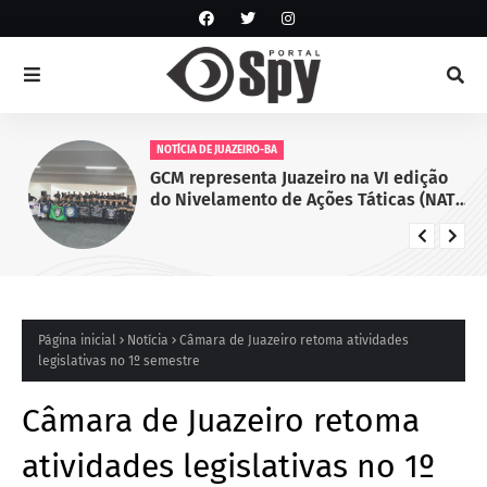
NOTÍCIA DE JUAZEIRO-BA
GCM representa Juazeiro na VI edição
do Nivelamento de Ações Táticas (NAT-
ROMU), em Cabo de Santo Agostinho
(PE)
Página inicial
Notícia
Câmara de Juazeiro retoma atividades
legislativas no 1º semestre
Câmara de Juazeiro retoma
atividades legislativas no 1º