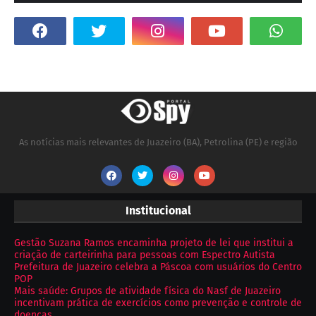
As notícias mais relevantes de Juazeiro (BA), Petrolina (PE) e região
Institucional
Gestão Suzana Ramos encaminha projeto de lei que institui a
criação de carteirinha para pessoas com Espectro Autista
Prefeitura de Juazeiro celebra a Páscoa com usuários do Centro
POP
Mais saúde: Grupos de atividade física do Nasf de Juazeiro
incentivam prática de exercícios como prevenção e controle de
doenças