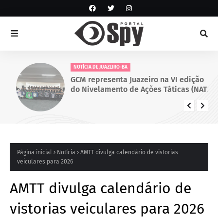
NOTÍCIA DE JUAZEIRO-BA
GCM representa Juazeiro na VI edição
do Nivelamento de Ações Táticas (NAT-
ROMU), em Cabo de Santo Agostinho
(PE)
Página inicial
Notícia
AMTT divulga calendário de vistorias
veiculares para 2026
AMTT divulga calendário de
vistorias veiculares para 2026