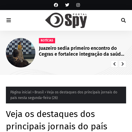
NOTÍCIAS
Juazeiro sedia primeiro encontro do
Cegras e fortalece integração da saúde
na Macrorregião Norte da Bahia
Página inicial
Brasil
Veja os destaques dos principais jornais do
país nesta segunda-feira (26)
Veja os destaques dos
principais jornais do país