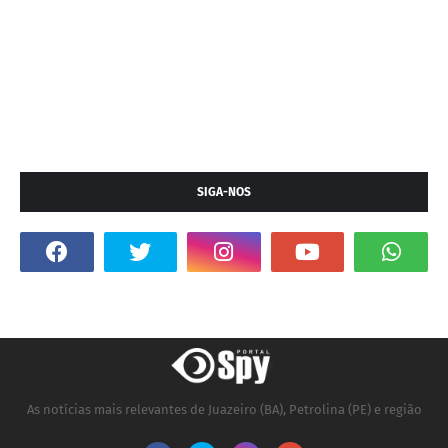
SIGA-NOS
As notícias mais relevantes de Juazeiro (BA), Petrolina (PE) e região