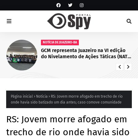
NOTÍCIA DE JUAZEIRO-BA
GCM representa Juazeiro na VI edição
do Nivelamento de Ações Táticas (NAT-
ROMU), em Cabo de Santo Agostinho
(PE)
Página inicial
Noticia
RS: Jovem morre afogado em trecho de rio
onde havia sido batizado um dia antes; caso comove comunidade
RS: Jovem morre afogado em
trecho de rio onde havia sido