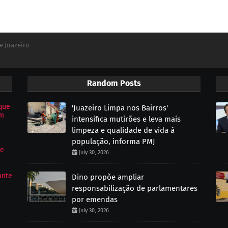
e Juazeiro
Random Posts
que
'Juazeiro Limpa nos Bairros'
om
intensifica mutirões e leva mais
limpeza e qualidade de vida à
população, informa PMJ
de
July 30, 2026
ante
Dino propõe ampliar
responsabilização de parlamentares
por emendas
July 30, 2026