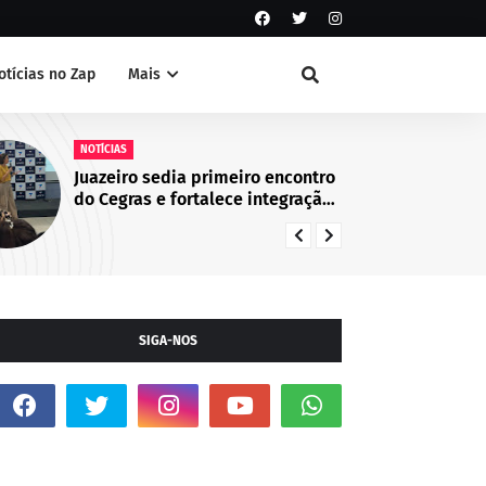
otícias no Zap
Mais
NOTÍCIAS
Guarda Civil Municipal identifica
suspeito de atos de vandalismo
no Centro de Juazeiro, BA
SIGA-NOS