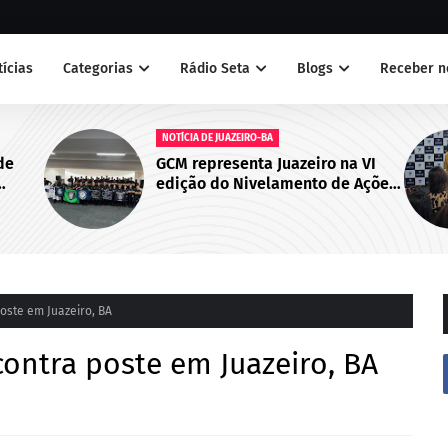
tícias
Categorias
Rádio Seta
Blogs
Receber n
NOTÍCIAS
 na VI
Juazeiro sedia primeiro encontro
de Ações
do Cegras e fortalece integração
 Cabo de
da saúde na Macrorregião Norte
da Bahia
oste em Juazeiro, BA
contra poste em Juazeiro, BA