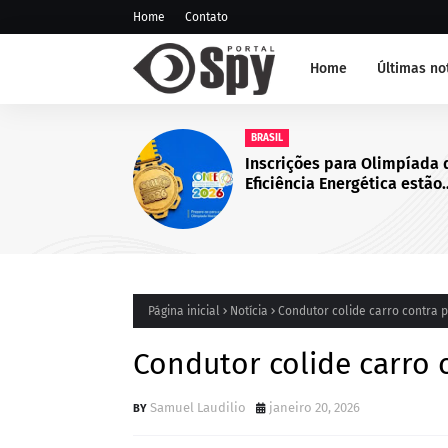
Home
Contato
Home
Últimas no
NOTÍCIA DE JUAZEIRO-BA
GCM representa Juazeiro
edição do Nivelamento 
Táticas (NAT-ROMU), em
Santo Agostinho (PE)
Página inicial
Notícia
Condutor colide carro contra p
Condutor colide carro 
Samuel Laudilio
janeiro 20, 2026