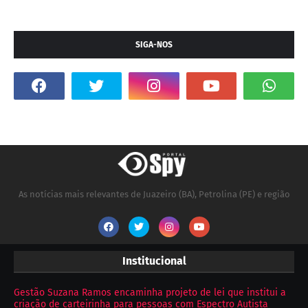
SIGA-NOS
As notícias mais relevantes de Juazeiro (BA), Petrolina (PE) e região
Institucional
Gestão Suzana Ramos encaminha projeto de lei que institui a
criação de carteirinha para pessoas com Espectro Autista