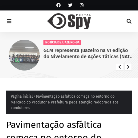
NOTÍCIA DE JUAZEIRO-BA
GCM representa Juazeiro na VI edição
do Nivelamento de Ações Táticas (NAT-
ROMU), em Cabo de Santo Agostinho
(PE)
Página inicial
Pavimentação asfáltica começa no entorno do
Mercado do Produtor e Prefeitura pede atenção redobrada aos
condutores
Pavimentação asfáltica
começa no entorno do