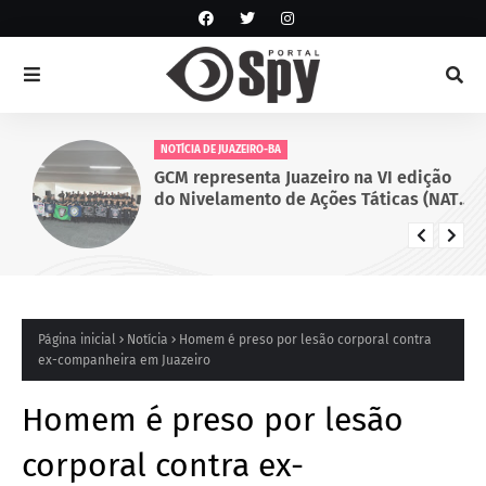
NOTÍCIA DE JUAZEIRO-BA
GCM representa Juazeiro na VI edição
do Nivelamento de Ações Táticas (NAT-
ROMU), em Cabo de Santo Agostinho
(PE)
Página inicial
Notícia
Homem é preso por lesão corporal contra
ex-companheira em Juazeiro
Homem é preso por lesão
corporal contra ex-