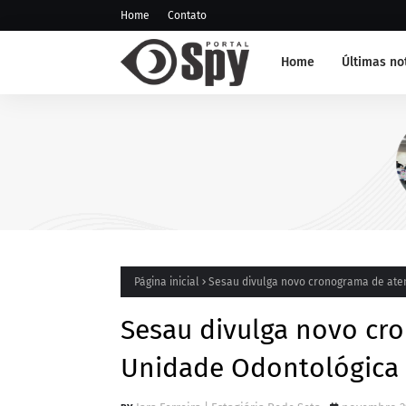
Home
Contato
Home
Últimas no
NOTÍCIA DE JUAZEIRO-BA
GCM representa Juazeiro n
edição do Nivelamento de
Táticas (NAT-ROMU), em C
Santo Agostinho (PE)
Página inicial
Sesau divulga novo cronograma de ate
Sesau divulga novo cr
Unidade Odontológica 