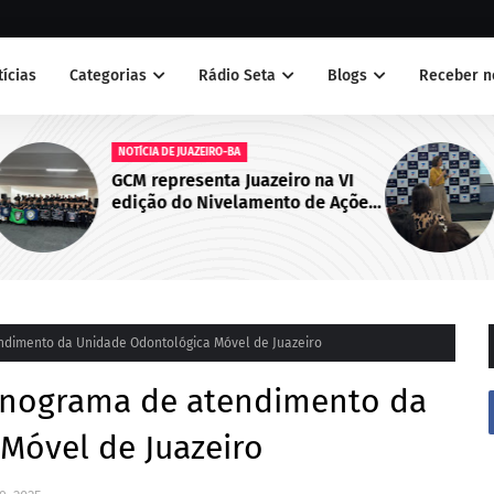
tícias
Categorias
Rádio Seta
Blogs
Receber n
NOTÍCIAS
a VI
Juazeiro sedia primeiro encontro
 Ações
do Cegras e fortalece integração
abo de
da saúde na Macrorregião Norte
da Bahia
ndimento da Unidade Odontológica Móvel de Juazeiro
onograma de atendimento da
Móvel de Juazeiro