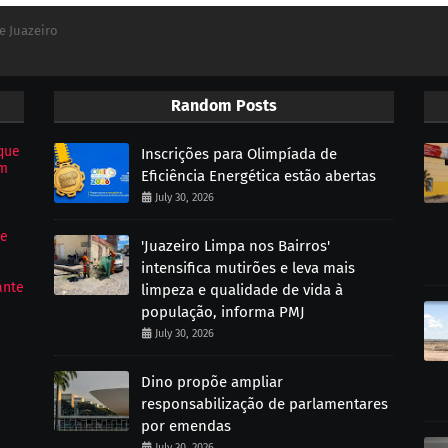
e Juazeiro
Random Posts
que
Inscrições para Olimpíada de
om
Eficiência Energética estão abertas
July 30, 2026
de
'Juazeiro Limpa nos Bairros'
intensifica mutirões e leva mais
ante
limpeza e qualidade de vida à
população, informa PMJ
July 30, 2026
Dino propõe ampliar
responsabilização de parlamentares
por emendas
July 30, 2026