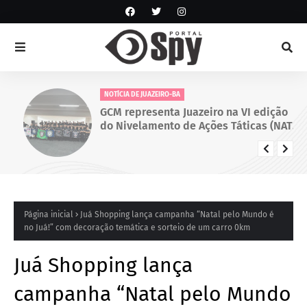
NOTÍCIA DE JUAZEIRO-BA
GCM representa Juazeiro na VI edição
do Nivelamento de Ações Táticas (NAT-
ROMU), em Cabo de Santo Agostinho
(PE)
Página inicial
Juá Shopping lança campanha “Natal pelo Mundo é
no Juá!” com decoração temática e sorteio de um carro 0km
Juá Shopping lança
campanha “Natal pelo Mundo