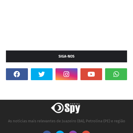
SIGA-NOS
As notícias mais relevantes de Juazeiro (BA), Petrolina (PE) e região