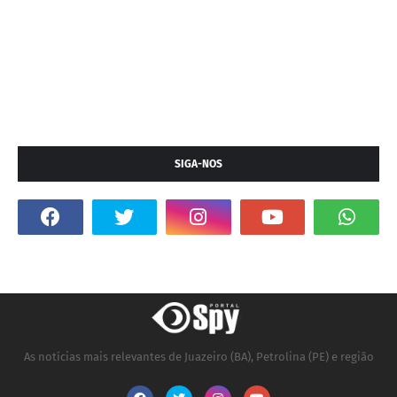
SIGA-NOS
As notícias mais relevantes de Juazeiro (BA), Petrolina (PE) e região