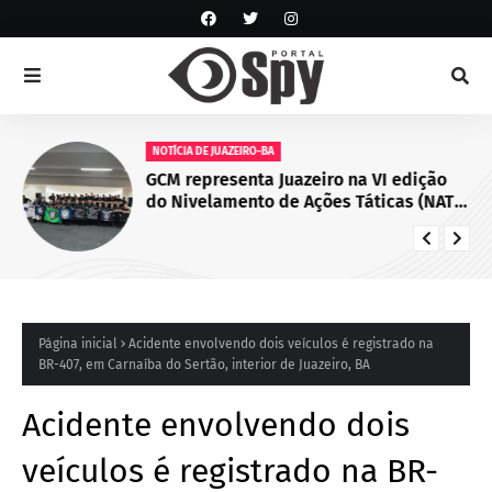
NOTÍCIA DE JUAZEIRO-BA
GCM representa Juazeiro na VI edição
do Nivelamento de Ações Táticas (NAT-
ROMU), em Cabo de Santo Agostinho
(PE)
Página inicial
Acidente envolvendo dois veículos é registrado na
BR-407, em Carnaíba do Sertão, interior de Juazeiro, BA
Acidente envolvendo dois
veículos é registrado na BR-