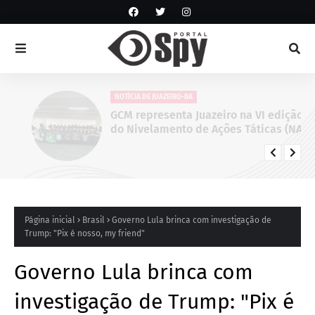
NOTÍCIA DE JUAZEIRO-BA
GCM representa Juazeiro na VI edição
do Nivelamento de Ações Táticas (NAT-
ROMU), em Cabo de Santo Agostinho
(PE)
Página inicial
Brasil
Governo Lula brinca com investigação de
Trump: "Pix é nosso, my friend"
Governo Lula brinca com
investigação de Trump: "Pix é