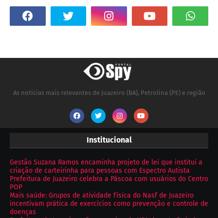
As notícias mais relevantes de Juazeiro (BA), Petrolina (PE) e região
Institucional
Gestão Suzana Ramos encaminha projeto de lei que institui a
criação de carteirinha para pessoas com Espectro Autista
Prefeitura de Juazeiro celebra a Páscoa com usuários do Centro
POP
Mais saúde: Grupos de atividade física do Nasf de Juazeiro
incentivam prática de exercícios como prevenção e controle de
doenças