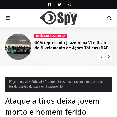
NOTÍCIA DE JUAZEIRO-BA
GCM representa Juazeiro na VI edição
do Nivelamento de Ações Táticas (NAT-
ROMU), em Cabo de Santo Agostinho
(PE)
Página inicial
ͣ Policial
Ataque a tiros deixa jovem morto e homem
ferido dentro de casa em Juazeiro, BA
Ataque a tiros deixa jovem
morto e homem ferido