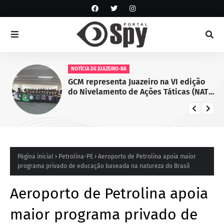
NOTÍCIA DE JUAZEIRO-BA
GCM representa Juazeiro na VI edição
do Nivelamento de Ações Táticas (NAT-
ROMU), em Cabo de Santo Agostinho
(PE)
Página inicial
Petrolina-PE
Aeroporto de Petrolina apoia maior
programa privado de educação baseada na natureza do Brasil
Aeroporto de Petrolina apoia
maior programa privado de