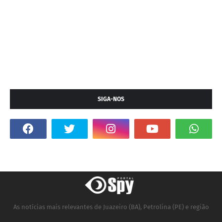
SIGA-NOS
As notícias mais relevantes de Juazeiro (BA), Petrolina (PE) e região