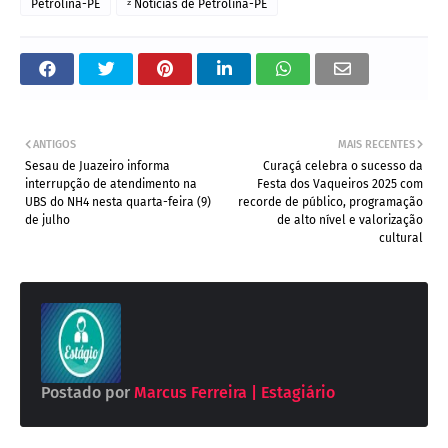
Petrolina-PE
ᶻ Notícias de Petrolina-PE
ANTIGOS
MAIS RECENTES
Sesau de Juazeiro informa
Curaçá celebra o sucesso da
interrupção de atendimento na
Festa dos Vaqueiros 2025 com
UBS do NH4 nesta quarta-feira (9)
recorde de público, programação
de julho
de alto nível e valorização
cultural
Postado por
Marcus Ferreira | Estagiário