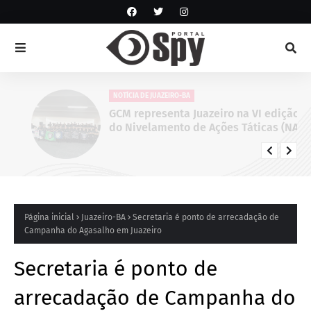
NOTÍCIA DE JUAZEIRO-BA
GCM representa Juazeiro na VI edição
do Nivelamento de Ações Táticas (NAT-
ROMU), em Cabo de Santo Agostinho
(PE)
Página inicial
Juazeiro-BA
Secretaria é ponto de arrecadação de
Campanha do Agasalho em Juazeiro
Secretaria é ponto de
arrecadação de Campanha do