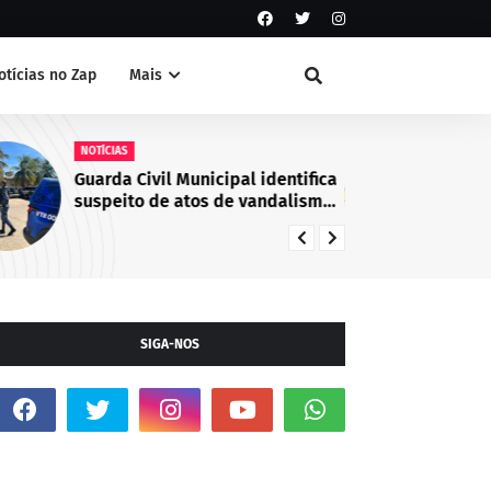
otícias no Zap
Mais
NOTÍCIAS
NO
Guarda Civil Municipal identifica
Ca
suspeito de atos de vandalismo
co
no Centro de Juazeiro, BA
em
de
Ju
SIGA-NOS