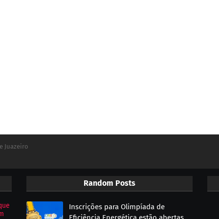
e Juazeiro
Random Posts
que
Inscrições para Olimpíada de
om
Eficiência Energética estão abertas