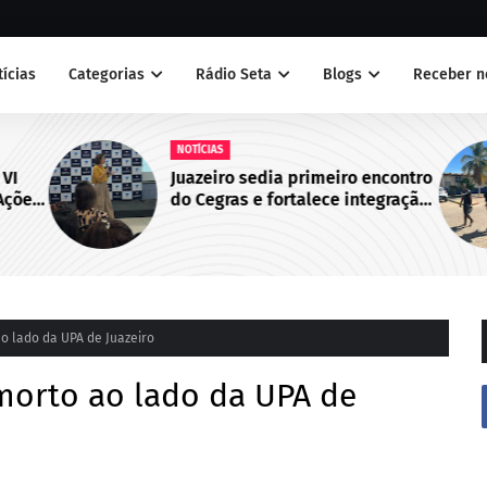
tícias
Categorias
Rádio Seta
Blogs
Receber n
NOTÍCIAS
 VI
Juazeiro sedia primeiro encontro
Ações
do Cegras e fortalece integração
bo de
da saúde na Macrorregião Norte
da Bahia
 lado da UPA de Juazeiro
orto ao lado da UPA de