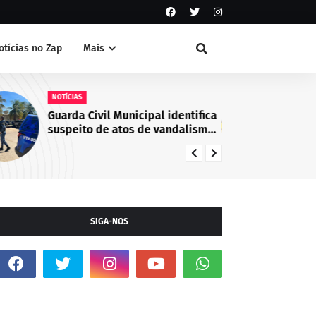
otícias no Zap
Mais
NOTÍCIAS
NO
Guarda Civil Municipal identifica
Ca
suspeito de atos de vandalismo
co
no Centro de Juazeiro, BA
em
de
Ju
SIGA-NOS