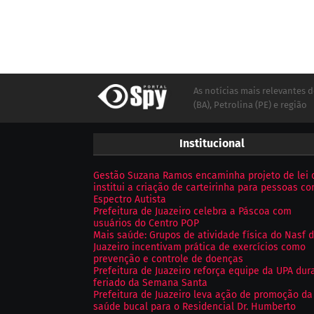
As notícias mais relevantes d
(BA), Petrolina (PE) e região
Institucional
Gestão Suzana Ramos encaminha projeto de lei 
institui a criação de carteirinha para pessoas c
Espectro Autista
Prefeitura de Juazeiro celebra a Páscoa com
usuários do Centro POP
Mais saúde: Grupos de atividade física do Nasf 
Juazeiro incentivam prática de exercícios como
prevenção e controle de doenças
Prefeitura de Juazeiro reforça equipe da UPA dur
feriado da Semana Santa
Prefeitura de Juazeiro leva ação de promoção da
saúde bucal para o Residencial Dr. Humberto