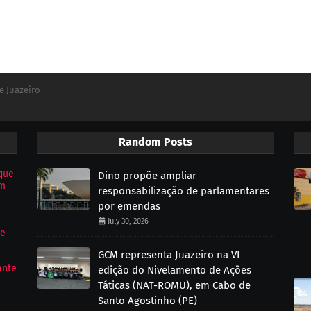
e Juazeiro
Random Posts
que
Dino propõe ampliar
om
responsabilização de parlamentares
por emendas
July 30, 2026
de
GCM representa Juazeiro na VI
ante
edição do Nivelamento de Ações
Táticas (NAT-ROMU), em Cabo de
Santo Agostinho (PE)