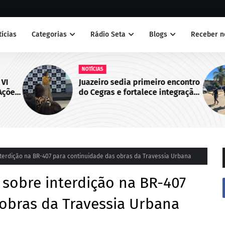
tícias
Categorias
Rádio Seta
Blogs
Receber n
NOTÍCIAS
 VI
Juazeiro sedia primeiro encontro
Ações
do Cegras e fortalece integração
bo de
da saúde na Macrorregião Norte
da Bahia
terdição na BR-407 para continuidade das obras da Travessia Urbana
sobre interdição na BR-407
obras da Travessia Urbana