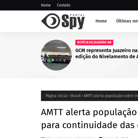
Home
Contato
Home
Últimas no
NOTÍCIA DE JUAZEIRO-BA
GCM representa Juazeiro na
edição do Nivelamento de 
Táticas (NAT-ROMU), em Ca
Santo Agostinho (PE)
Página inicial
Brasil
AMTT alerta população sobre in
AMTT alerta população 
para continuidade das 